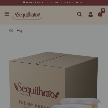
🚚 FRETE GRÁTIS EM TODO SITE* (CONFIRA AS REGRAS)
0
Kits Especiais