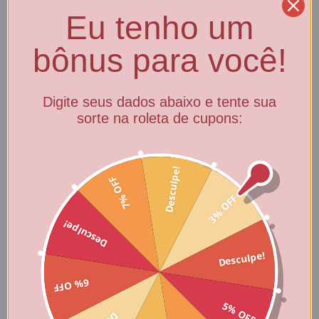
Eu tenho um
bônus para você!
Digite seus dados abaixo e tente sua
sorte na roleta de cupons:
Desculpe!
7% OFF
3% OFF
Desculpe!
Desculpe!
6% OFF
5% OFF