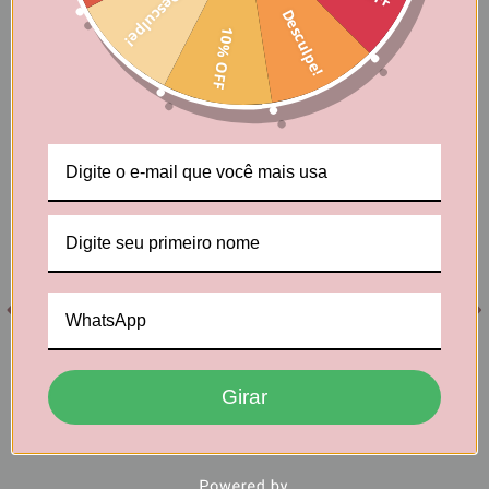
Desculpe!
Desculpe!
10% OFF
Produtos relacionados
11
%
10
%
Kit Amo Sequilho de
Kit Especial - Sabor de
Queijo - 4 Unidades de
infância (Queijo, Coco,
400g
Amanteigado e Goma)
R$ 182,00
R$ 156,45
Girar
R$ 162,80
R$ 140,80
R$ 154,66
via Pagar com
R$ 133,76
via Pagar com
Pix
Pix