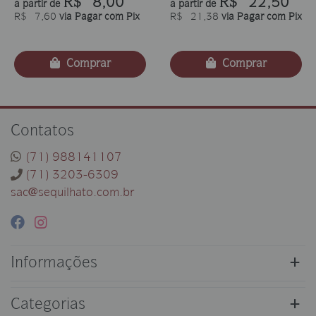
R$ 8,00
R$ 22,50
a partir de
a partir de
R$ 7,60
via Pagar com Pix
R$ 21,38
via Pagar com Pix
Comprar
Comprar
Contatos
(71) 988141107
(71) 3203-6309
sac@sequilhato.com.br
Informações
Categorias