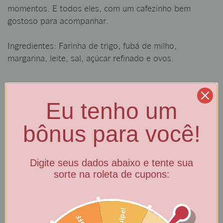
momentos. E todos eles, com um cafezinho bem
gostoso para acompanhar.
Ingredientes: Farinha de trigo, fubá de milho,
margarina, leite, sal, açúcar refinado e ovos.
Eu tenho um
bônus para você!
Digite seus dados abaixo e tente sua
sorte na roleta de cupons:
Biscoito Sequilho de
Biscoito Sequilho de
Milho - Pote 100g
Milho - Pote 200g