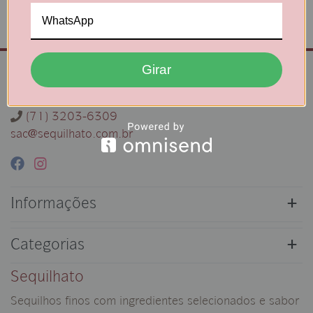
Comprar
Comprar
Girar
Contatos
(71) 988141107
(71) 3203-6309
sac@sequilhato.com.br
Informações
Categorias
Sequilhato
Sequilhos finos com ingredientes selecionados e sabor