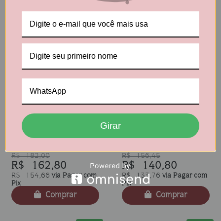
Comprar
11
%
10
%
Kit Amo Sequilho de
Kit Especial - Sabor de
Girar
Queijo - 4 Unidades de
infância (Queijo, Coco,
400g
Amanteigado e Goma)
R$ 182,00
R$ 156,45
R$ 162,80
R$ 140,80
R$ 154,66
via Pagar com
R$ 133,76
via Pagar com
Pix
Pix
Comprar
Comprar