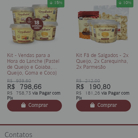
15
%
10
%
Kit - Vendas para a
Kit Fã de Salgados - 2x
Hora do Lanche (Pastel
Queijo, 2x Carequinha,
de Queijo e Goiaba,
2x Parmesão
Queijo, Goma e Coco)
R$ 939,60
R$ 212,00
R$ 798,66
R$ 190,80
R$ 758,73
via Pagar com
R$ 181,26
via Pagar com
Pix
Pix
Comprar
Comprar
Contatos