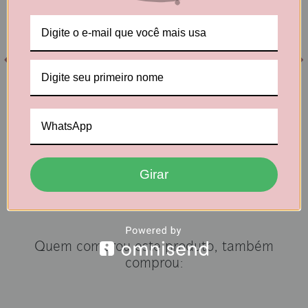
Kit Os Queridinhos – 4
Kit Lanche Completo –
Unidades (Pastel 500g +
24 pouchs de 40g (6x
Pastel 250g + Queijo
Pastel, 6x Queijo, 6x
400g + Queijo 180g)
Goma e 6x Coco)
R$ 119,20
R$ 139,80
R$ 107,28
R$ 125,82
R$ 101,92
via Pagar com
R$ 119,53
via Pagar com
Pix
Pix
Girar
Comprar
Comprar
Quem comprou este produto, também
comprou: