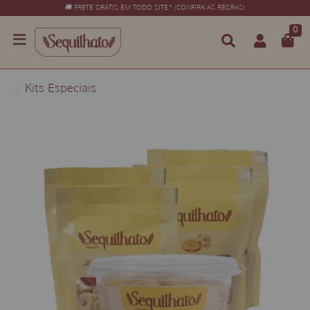
🚚 FRETE GRÁTIS EM TODO SITE* (CONFIRA AS REGRAS)
0
Kits Especiais