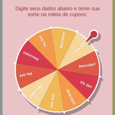
Digite seus dados abaixo e tente sua
sorte na roleta de cupons:
Desculpe!
7% OFF
3% OFF
Desculpe!
Desculpe!
Produtos relacionados
6% OFF
5% OFF
Desculpe!
10
%
10
%
Desculpe!
10% OFF