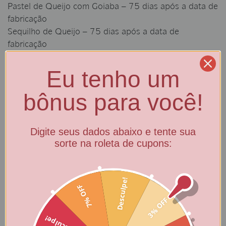
Pastel de Queijo com Goiaba – 75 dias após a data de
fabricação
Sequilho de Queijo – 75 dias após a data de
fabricação
Sequilho de Goma – 150
dias após a data de
Eu tenho um
fabricação
Sequilho de Coco – 150
dias após a data de
bônus para você!
fabricação
Digite seus dados abaixo e tente sua
sorte na roleta de cupons:
Desculpe!
7% OFF
3% OFF
Desculpe!