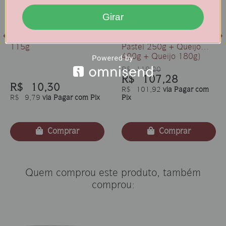
Girar
Biscoito Sequilho Pastel
Kit Os Queridinhos – 4
Queijo e Goiaba - Pote
Unidades (Pastel 500g +
115g
Pastel 250g + Queijo
400g + Queijo 180g)
R$ 119,20
R$ 107,28
R$ 10,30
R$ 101,92
via Pagar com
R$ 9,79
via Pagar com Pix
Pix
Comprar
Comprar
Quem comprou este produto, também
comprou: