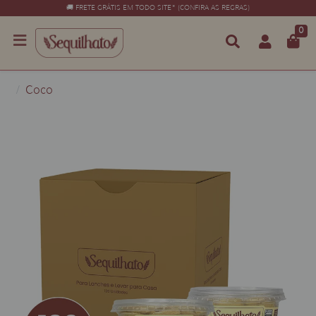
🚚 FRETE GRÁTIS EM TODO SITE* (CONFIRA AS REGRAS)
0
Coco