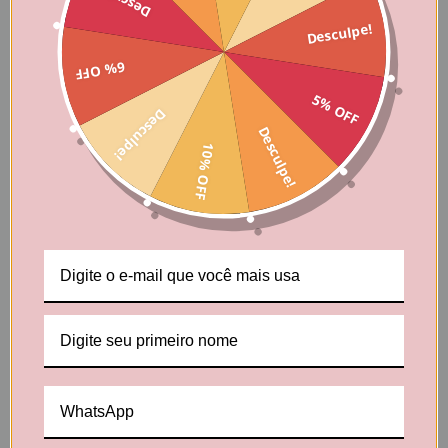
Desculpe!
6% OFF
5% OFF
Desculpe!
Desculpe!
10% OFF
Produtos relacionados
10
%