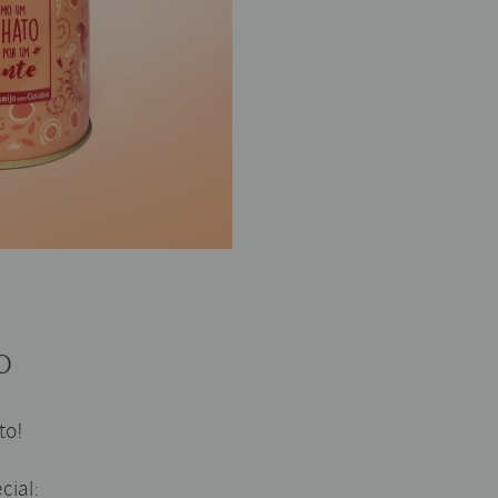
o
to!
cial: