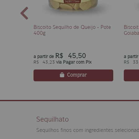
Biscoito Sequilho de Queijo - Pote
Biscoi
400g
Goiaba
R$ 45,50
a partir de
a parti
R$ 43,23
via Pagar com Pix
R$ 33
Comprar
Sequilhato
Sequilhos finos com ingredientes selecionad