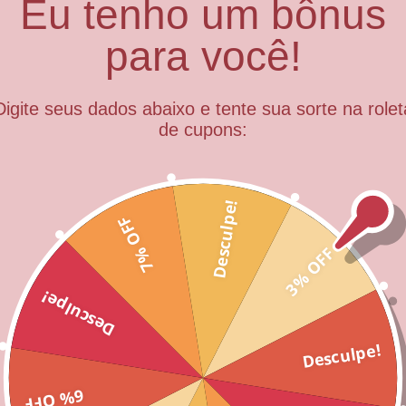
Eu tenho um bônus
base em uma dieta de 2.000 Kcal ou8.400 Kj. Seus val
para você!
des energéticas.
Digite seus dados abaixo e tente sua sorte na rolet
de cupons:
– 75 dias após a data de fabricação
Desculpe!
7% OFF
3% OFF
Desculpe!
Desculpe!
6% OFF