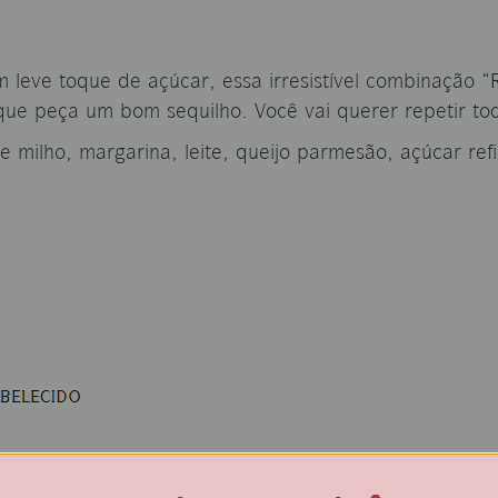
eve toque de açúcar, essa irresistível combinação “R
 que peça um bom sequilho. Você vai querer repetir to
 milho, margarina, leite, queijo parmesão, açúcar ref