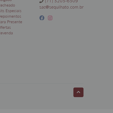
algado
(71) 3203-6309
Recheado
sac@sequilhato.com.br
its Especiais
Depoimentos
ara Presente
fertas
Revenda