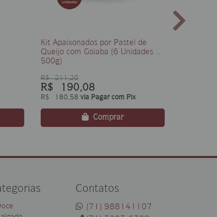
Kit Apaixonados por Pastel de
Kit Amo S
Queijo com Goiaba (6 Unidades de
Unidades
500g)
R$ 211,20
R$ 14
R$ 190,08
R$ 180,58
via Pagar com Pix
Comprar
tegorias
Contatos
Doce
(71) 988141107