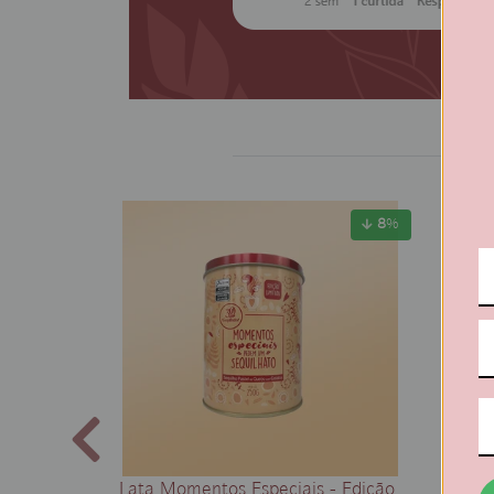
8
%
Lata Momentos Especiais - Edição
Lata A