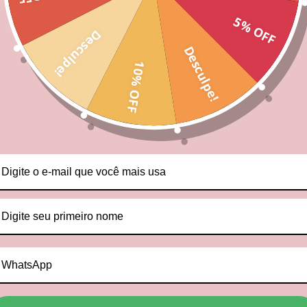
5% OFF
Desculpe!
Desculpe!
10% OFF
Produtos relacionados
41
%
 Vida Para - Edição Limitada
Lata Café e Amigos - Edição