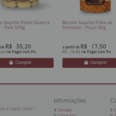
to Sequilho Pastel Queijo e
Biscoito Sequilho Folha de
 - Pote 500g
Parmesão - Pouch 80g
R$ 35,20
R$ 17,50
r de
a partir de
,44
via Pagar com Pix
R$ 16,63
via Pagar com Pix
Comprar
Comprar
Informações
Ca
os e sabor único !
Contato