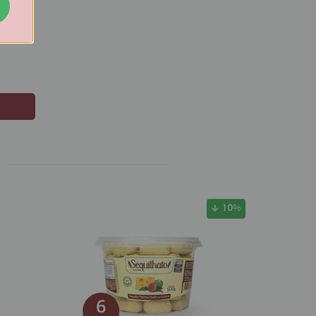
eijo
10
%