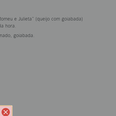
omeu e Julieta” (queijo com goiabada)
da hora.
inado, goiabada.