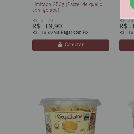
Limitada 250g (Pastel de queijo
250g (
com goiaba)
goiaba
R$ 21,70
R$ 33
R$ 19,90
R$ 1
R$ 18,90
via Pagar com Pix
R$ 18
Comprar