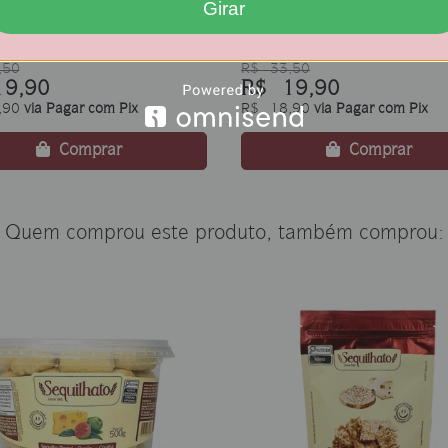
Girar
Pastel de queijo com
Limitada 250g (Pastel de qu
)
com goiaba)
,50
R$ 33,50
9,90
R$ 19,90
,90
via Pagar com Pix
R$ 18,90
via Pagar com Pix
Comprar
Comprar
Quem comprou este produto, também comprou: