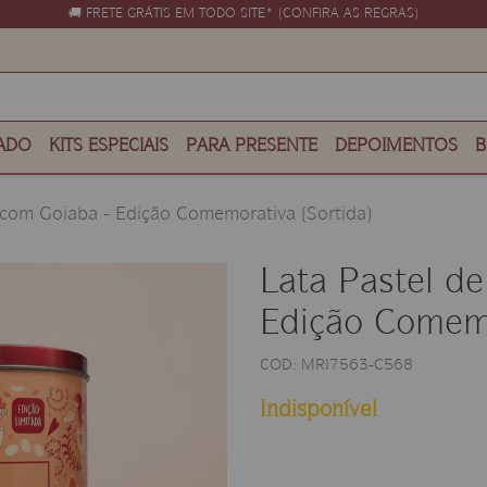
🚚 FRETE GRÁTIS EM TODO SITE* (CONFIRA AS REGRAS)
ADO
KITS ESPECIAIS
PARA PRESENTE
DEPOIMENTOS
B
o com Goiaba - Edição Comemorativa (Sortida)
Lata Pastel de
Edição Comemo
COD: MRI7563-C568
Indisponível