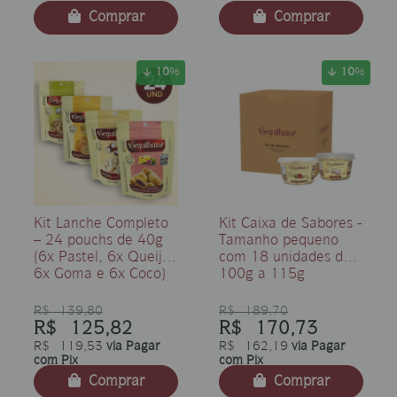
Comprar
Comprar
10
%
10
%
Kit Lanche Completo
Kit Caixa de Sabores -
– 24 pouchs de 40g
Tamanho pequeno
(6x Pastel, 6x Queijo,
com 18 unidades de
6x Goma e 6x Coco)
100g a 115g
R$ 139,80
R$ 189,70
R$ 125,82
R$ 170,73
R$ 119,53
via Pagar
R$ 162,19
via Pagar
com Pix
com Pix
Comprar
Comprar