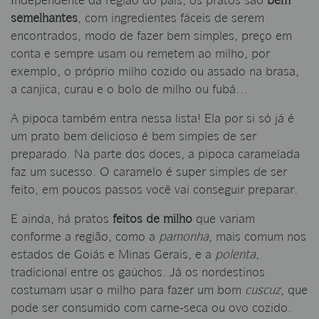
Independente da região do país, os pratos são
bem
semelhantes
, com ingredientes fáceis de serem
encontrados, modo de fazer bem simples, preço em
conta e sempre usam ou remetem ao milho, por
exemplo, o próprio milho cozido ou assado na brasa,
a canjica, curau e o bolo de milho ou fubá…
A pipoca também entra nessa lista! Ela por si só já é
um prato bem delicioso é bem simples de ser
preparado. Na parte dos doces, a pipoca caramelada
faz um sucesso. O caramelo é super simples de ser
feito, em poucos passos você vai conseguir preparar.
E ainda, há pratos
feitos de milho
que variam
conforme a região, como a
pamonha
, mais comum nos
estados de Goiás e Minas Gerais, e a
polenta
,
tradicional entre os gaúchos. Já os nordestinos
costumam usar o milho para fazer um bom
cuscuz
, que
pode ser consumido com carne-seca ou ovo cozido.