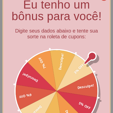
Eu tenho um
R$ 7,32
via Pagar com
R$ 14,06
via Pagar
Pix
com Pix
bônus para você!
Comprar
Comprar
Digite seus dados abaixo e tente sua
sorte na roleta de cupons:
Desculpe!
7% OFF
3% OFF
Biscoito Sequilho de
Biscoito Sequilho de
Desculpe!
Milho - Pote 400g
Coco - Pote 100g
Desculpe!
6% OFF
a partir de
5% OFF
R$ 27,00
R$ 8,00
a partir de
Desculpe!
R$ 25,65
via Pagar
R$ 7,60
via Pagar com