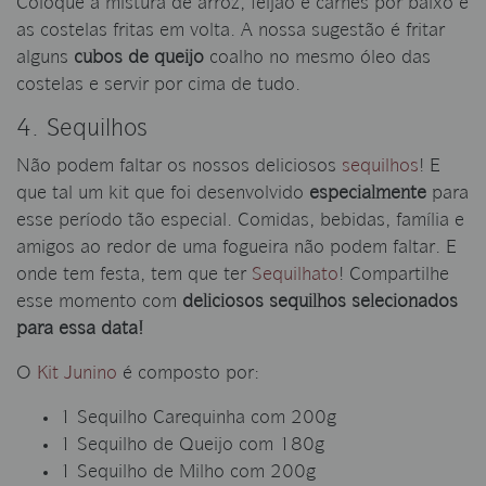
Coloque a mistura de arroz, feijão e carnes por baixo e
as costelas fritas em volta. A nossa sugestão é fritar
alguns
cubos de queijo
coalho no mesmo óleo das
costelas e servir por cima de tudo.
4. Sequilhos
Não podem faltar os nossos deliciosos
sequilhos
! E
que tal um kit que foi desenvolvido
especialmente
para
esse período tão especial. Comidas, bebidas, família e
amigos ao redor de uma fogueira não podem faltar. E
onde tem festa, tem que ter
Sequilhato
! Compartilhe
esse momento com
deliciosos sequilhos selecionados
para essa data!
O
Kit Junino
é composto por:
1 Sequilho Carequinha com 200g
1 Sequilho de Queijo com 180g
1 Sequilho de Milho com 200g