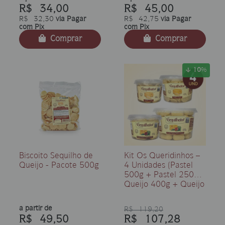
R$ 34,00
R$ 45,00
R$ 32,30
via Pagar
R$ 42,75
via Pagar
com Pix
com Pix
Comprar
Comprar
10
%
Biscoito Sequilho de
Kit Os Queridinhos –
Queijo - Pacote 500g
4 Unidades (Pastel
500g + Pastel 250g +
Queijo 400g + Queijo
180g)
a partir de
R$ 119,20
R$ 49,50
R$ 107,28