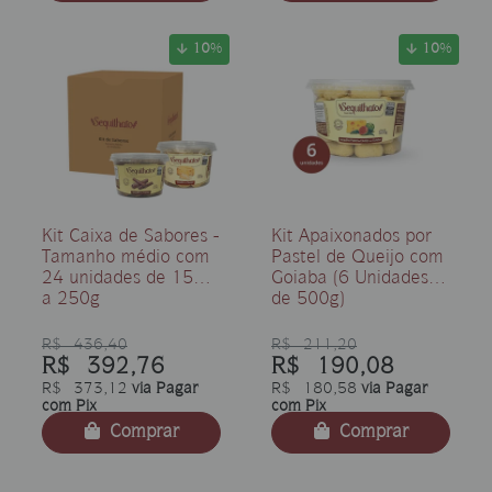
10
%
10
%
Kit Caixa de Sabores -
Kit Apaixonados por
Tamanho médio com
Pastel de Queijo com
24 unidades de 150g
Goiaba (6 Unidades
a 250g
de 500g)
R$ 436,40
R$ 211,20
R$ 392,76
R$ 190,08
R$ 373,12
via Pagar
R$ 180,58
via Pagar
com Pix
com Pix
Comprar
Comprar