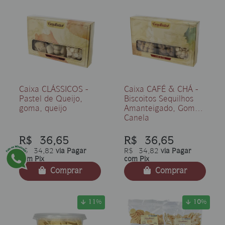
Caixa CLÁSSICOS -
Caixa CAFÉ & CHÁ -
Pastel de Queijo,
Biscoitos Sequilhos
goma, queijo
Amanteigado, Goma,
Canela
R$ 36,65
R$ 36,65
R$ 34,82
via Pagar
R$ 34,82
via Pagar
com Pix
com Pix
Comprar
Comprar
11
%
10
%