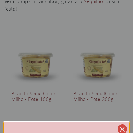
Vem compartilhar sabor, garanta o
Sequilho
da sua
festa!
Biscoito Sequilho de
Biscoito Sequilho de
Milho - Pote 100g
Milho - Pote 200g
a partir de
R$ 7,70
R$ 14,80
a partir de