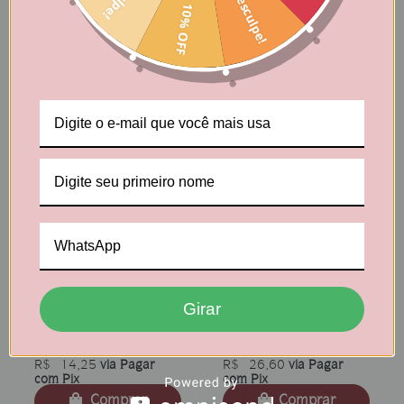
Desculpe!
com Pix
Pix
10% OFF
Comprar
Comprar
Biscoito Sequilho de
Biscoito Sequilho de
Coco - Pote 200g
Coco - Pote 400g
Girar
a partir de
a partir de
R$ 15,00
R$ 28,00
R$ 14,25
via Pagar
R$ 26,60
via Pagar
com Pix
com Pix
Comprar
Comprar