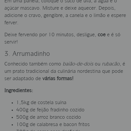
Em uma panela, coloque o suco de uva, a água e o
açúcar mascavo. Misture e deixe aquecer. Depois,
adicione o cravo, gengibre, a canela e o limão e espere
ferver.
Deixe fervendo por 10 minutos, desligue,
coe
e é só
servir!
3. Arrumadinho
Conhecido também como
baião-de-dois
ou
rubacão
, é
um prato tradicional da culinária nordestina que pode
ser adaptado de
várias formas!
Ingredientes:
1,5kg de costela suína
400g de feijão fradinho cozido
500g de arroz branco cozido
100g de calabresa e bacon fritos