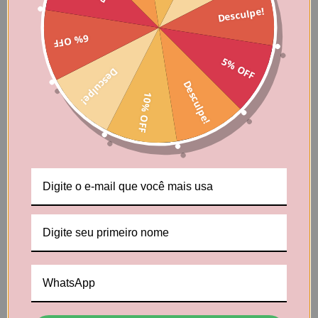
Desculpe!
6% OFF
5% OFF
Desculpe!
Desculpe!
10% OFF
Ao pensar na decoração de mesa para o São João, os
sequilhos temáticos podem desempenhar um papel
central. Com formas e cores que remetem à festa,
esses biscoitos se tornam verdadeiros elementos
decorativos. Você pode usar bandeirinhas e chapéus
de palha comestíveis para criar um arranjo charmoso e
temático no centro da mesa. Além disso, é possível
combinar os sequilhos com outros elementos
tradicionais, como vasos de flores coloridas e tecidos
xadrez, para criar uma atmosfera autêntica e festiva.
A personalização dos sequilhos também pode ser