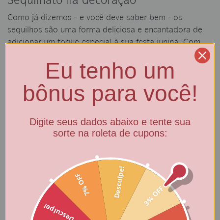
S equilhato na decoração
Como já dizemos - e você deve saber bem - os
sequilhos são uma forma deliciosa e encantadora de
adicionar um toque especial à sua festa junina. Com
sua textura amanteigada e sabores irresistíveis, esses
Eu tenho um
biscoitos artesanais podem ser personalizados de
acordo com o tema da festa, tornando-se uma opção
bônus para você!
perfeita para presentear e decorar o ambiente festivo.
Digite seus dados abaixo e tente sua
sorte na roleta de cupons:
Desculpe!
7% OFF
3% OFF
Desculpe!