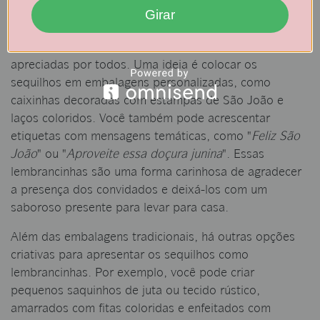
levada adiante ao presenteá-los aos convidados. Os
Girar
sequilhos temáticos se transformam em lembrancinhas
encantadoras e criativas, que certamente serão
apreciadas por todos. Uma ideia é colocar os
sequilhos em embalagens personalizadas, como
caixinhas decoradas com estampas de São João e
laços coloridos. Você também pode acrescentar
etiquetas com mensagens temáticas, como "
Feliz São
João
" ou "
Aproveite essa doçura junina
". Essas
lembrancinhas são uma forma carinhosa de agradecer
a presença dos convidados e deixá-los com um
saboroso presente para levar para casa.
Além das embalagens tradicionais, há outras opções
criativas para apresentar os sequilhos como
lembrancinhas. Por exemplo, você pode criar
pequenos saquinhos de juta ou tecido rústico,
amarrados com fitas coloridas e enfeitados com