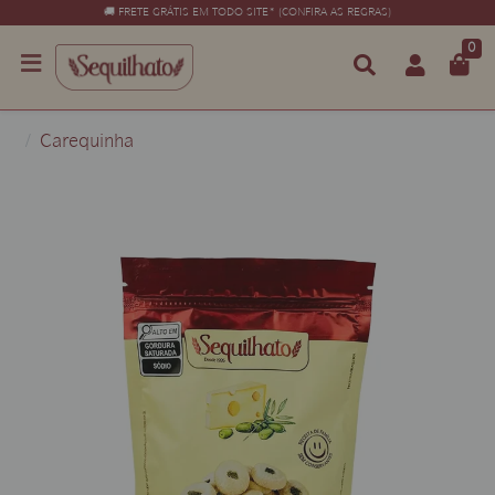
🚚 FRETE GRÁTIS EM TODO SITE* (CONFIRA AS REGRAS)
0
Carequinha