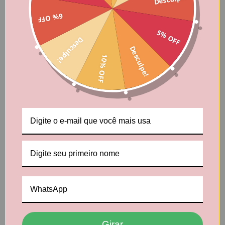
6% OFF
5% OFF
Desculpe!
Desculpe!
10% OFF
Produtos relacionados
Girar