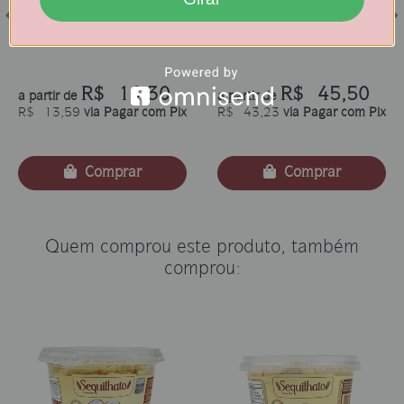
Biscoito Sequilho de
Biscoito Sequilho de
Queijo - Pote 100g
Queijo - Pote 400g
R$ 14,30
R$ 45,50
a partir de
a partir de
R$ 13,59
via Pagar com Pix
R$ 43,23
via Pagar com Pix
Comprar
Comprar
Quem comprou este produto, também
comprou: