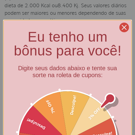
dieta de 2.000 Kcal ou8.400 Kj. Seus valores diários
podem ser maiores ou menores dependendo de suas
necessidades energéticas.
Eu tenho um
Validade:
Sequilho Carequinha – 60 dias
após a data de
bônus para você!
fabricação
Digite seus dados abaixo e tente sua
sorte na roleta de cupons:
Desculpe!
7% OFF
3% OFF
Desculpe!
Desculpe!